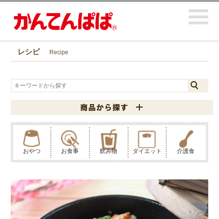
レシピ
Recipe
おやつ
お食事
飲み物
ダイエット
介護食