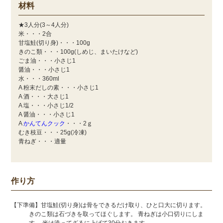
材料
★3人分(3～4人分)
米・・・2合
甘塩鮭(切り身)・・・100g
きのこ類・・・100g(しめじ、まいたけなど)
ごま油・・・小さじ1
醤油・・・小さじ1
水・・・360ml
A 粉末だしの素・・・小さじ1
A 酒・・・大さじ1
A 塩・・・小さじ1/2
A 醤油・・・小さじ1
A
かんてんクック
・・・2ｇ
むき枝豆・・・25g(冷凍)
青ねぎ・・・適量
作り方
【下準備】甘塩鮭(切り身)は骨をできるだけ取り、ひと口大に切ります。
きのこ類は石づきを取ってほぐします。 青ねぎは小口切りにしま