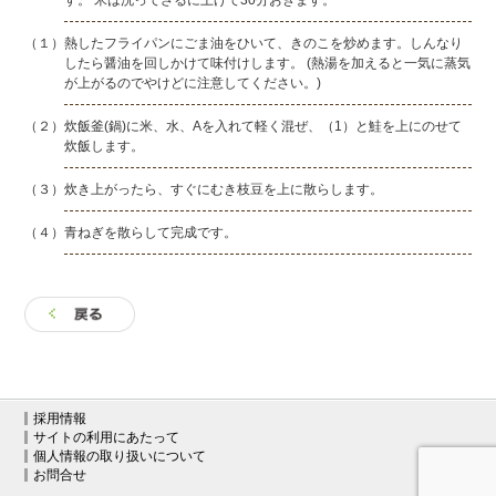
す。 米は洗ってざるに上げて30分おきます。
（１）熱したフライパンにごま油をひいて、きのこを炒めます。しんなり
したら醤油を回しかけて味付けします。 (熱湯を加えると一気に蒸気
が上がるのでやけどに注意してください。)
（２）炊飯釜(鍋)に米、水、Aを入れて軽く混ぜ、（1）と鮭を上にのせて
炊飯します。
（３）炊き上がったら、すぐにむき枝豆を上に散らします。
（４）青ねぎを散らして完成です。
採用情報
サイトの利用にあたって
個人情報の取り扱いについて
お問合せ