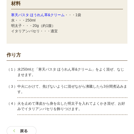
材料
寒天パスタ ほうれん草&クリーム
・・・1袋
水・・・250ml
明太子・・・20g（約1腹）
イタリアンパセリ・・・適宜
作り方
（１）水250mlと「寒天パスタ ほうれん草&クリーム」をよく混ぜ、なじ
ませます。
（３）中火にかけて、焦げないように混ぜながら沸騰したら3分間煮込みま
す。
（４）火を止めて薄皮から身を出した明太子を入れてよくかき混ぜ、お好
みでイタリアンパセリを飾りつけます。