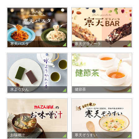
寒天パスタ
寒天グラノーラ
水ようかん
健節茶
お味噌汁
寒天ぞうすい