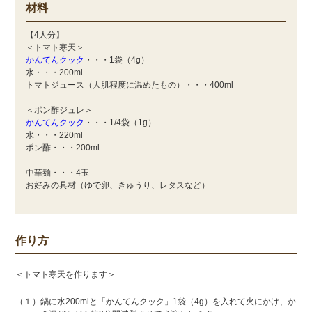
材料
【4人分】
＜トマト寒天＞
かんてんクック
・・・1袋（4g）
水・・・200ml
トマトジュース（人肌程度に温めたもの）・・・400ml
＜ポン酢ジュレ＞
かんてんクック
・・・1/4袋（1g）
水・・・220ml
ポン酢・・・200ml
中華麺・・・4玉
お好みの具材（ゆで卵、きゅうり、レタスなど）
作り方
＜トマト寒天を作ります＞
（１）鍋に水200mlと「かんてんクック」1袋（4g）を入れて火にかけ、か