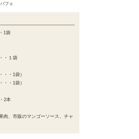
なパフェ
・1袋
・・１袋
・・・1袋）
・・・1袋）
・2本
果肉、市販のマンゴーソース、チャ