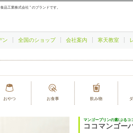
伊那食品工業株式会社 ” のブランドです。
デン
全国のショップ
会社案内
寒天教室
おやつ
お食事
飲み物
マンゴープリンの素/ぷるコ
ココマンゴー