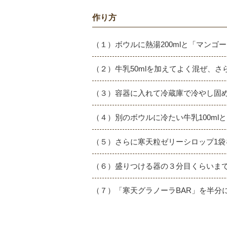
作り方
（１）ボウルに熱湯200mlと「マン
（２）牛乳50mlを加えてよく混ぜ、
（３）容器に入れて冷蔵庫で冷やし固
（４）別のボウルに冷たい牛乳100m
（５）さらに寒天粒ゼリーシロップ1袋
（６）盛りつける器の３分目くらいまで
（７）「寒天グラノーラBAR」を半分