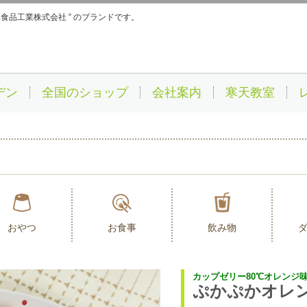
伊那食品工業株式会社 ” のブランドです。
デン
全国のショップ
会社案内
寒天教室
おやつ
お食事
飲み物
カップゼリー80℃オレンジ
ぷかぷかオレ