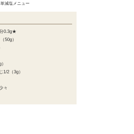
簡単減塩メニュー
0.3g★
（50g）
）
g）
/2（3g）
少々