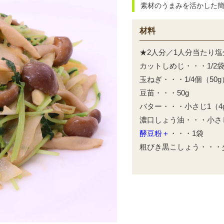
素材のうまみを活かした
材料
★2人分／1人分当たり塩分
カットしめじ・・・1/2袋
玉ねぎ・・・1/4個（50g
豆苗・・・50g
バター・・・小さじ1（4
濃口しょう油・・・小さじ1
酵豆粉＋
・・・1袋
粗びき黒こしょう・・・