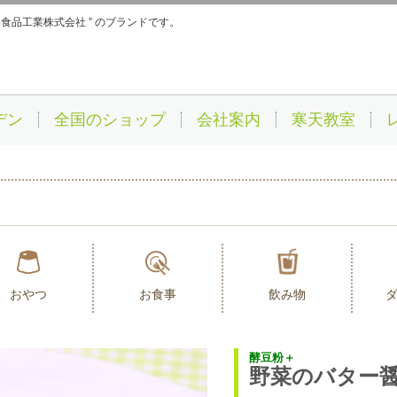
伊那食品工業株式会社 ” のブランドです。
デン
全国のショップ
会社案内
寒天教室
おやつ
お食事
飲み物
酵豆粉＋
野菜のバター