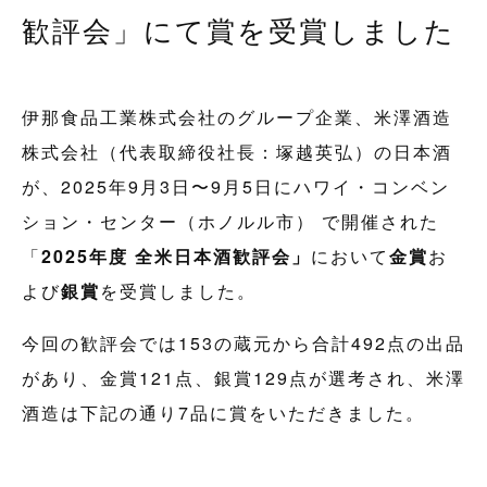
歓評会」にて賞を受賞しました
伊那食品工業株式会社のグループ企業、米澤酒造
株式会社（代表取締役社長：塚越英弘）の日本酒
が、2025年9月3日〜9月5日にハワイ・コンベン
ション・センター（ホノルル市） で開催された
「
2025年度 全米日本酒歓評会」
において
金賞
お
よび
銀賞
を受賞しました。
今回の歓評会では153の蔵元から合計492点の出品
があり、金賞121点、銀賞129点が選考され、米澤
酒造は下記の通り7品に賞をいただきました。