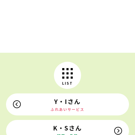
「自分でやってみる」ことをこれからも続け、仲
間にも自主的に取り組んでもらえるような職場を
作りたいです。そうした研究開発から生まれた製
品を通じて、お客様の健康や病気の予防に役立ち
たいと考えています。
LIST
Y・Iさん
ふれあいサービス
K・Sさん