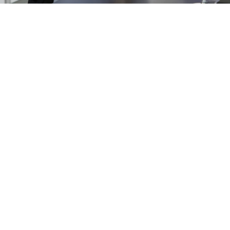
今後の目標
何事も挑戦！
研究開発では、マニュアルや過去の知見からだけ
では目標が達成できないケースも多くあり、これ
を乗り越えるには想像力・具現化力・バランス感
覚などが求められます。こういった「センス」を
磨くには経験を積むことが大切で、そのために