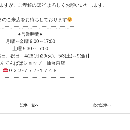
ますが、ご理解のほど よろしくお願いいたします。
まのご来店をお待ちしております
…━…━…━…━…━…━…━…━
●営業時間●
月曜～金曜 9:00～17:00
土曜 9:30～17:00
祝日 4/28(月)29(火)、5/3(土)～9(金)】
んてんぱぱショップ 仙台泉店
０２２-７７７-１７４８
…━…━…━…━…━…━…━…━
記事一覧へ
次の記事へ