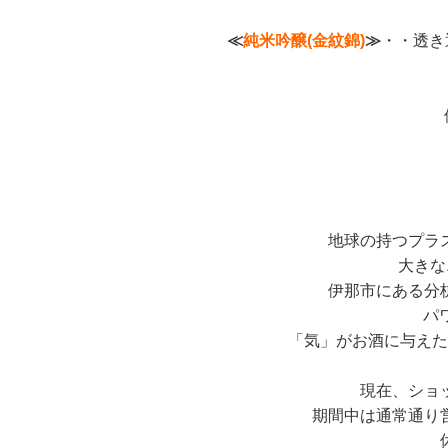
≪
純米吟醸(金紋錦)
≫
・・透き
地球の持つプラ
大きな
伊那市にある分
パ
「気」がお酒に与えた
現在、ショ
期間中は通常通り