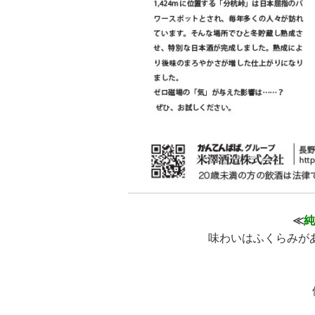
≪
純
味わいはふくらみが