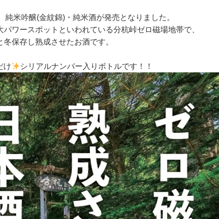
 純米吟醸(金紋錦)・純米酒が発売となりました。
大パワースポットといわれている分杭峠ゼロ磁場地帯で、
と冬保存し熟成させたお酒です。
だけ
シリアルナンバー入りボトルです！！