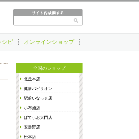
レシピ
オンラインショップ
全国のショップ
北丘本店
健康パビリオン
駅前いなっせ店
小布施店
ぱてぃお大門店
安曇野店
松本店