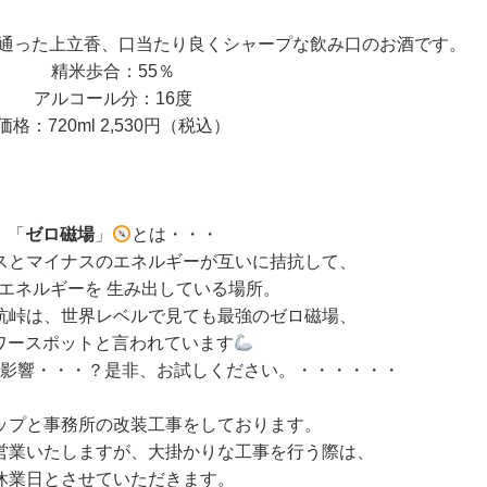
通った上立香、口当たり良くシャープな飲み口のお酒です。
精米歩合：55％
アルコール分：16度
価格：720ml 2,530円（税込）
「
ゼロ磁場
」
とは・・・
スとマイナスのエネルギーが互いに拮抗して、
エネルギーを 生み出している場所。
杭峠は、世界レベルで見ても最強のゼロ磁場、
ワースポットと言われています
影響・・・？是非、お試しください。・・・・・・
ップと事務所の改装工事をしております。
営業いたしますが、大掛かりな工事を行う際は、
休業日とさせていただきます。