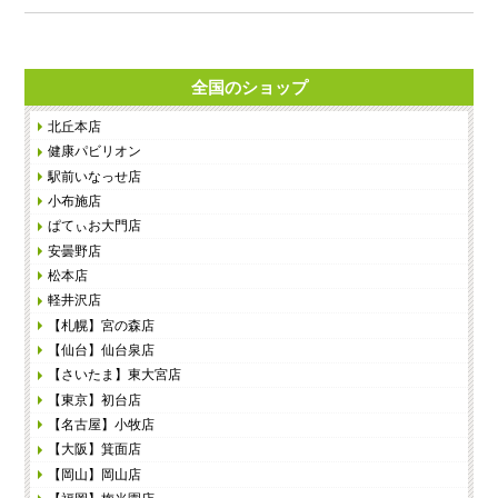
全国のショップ
北丘本店
健康パビリオン
駅前いなっせ店
小布施店
ぱてぃお大門店
安曇野店
松本店
軽井沢店
【札幌】宮の森店
【仙台】仙台泉店
【さいたま】東大宮店
【東京】初台店
【名古屋】小牧店
【大阪】箕面店
【岡山】岡山店